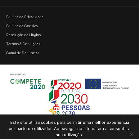
Política de Privacidade
Política de Cookies
Resolução de Litígios
Termos & Condições
Canal de Denúncias
Este site utiliza cookies para permitir uma melhor experiência
Inovação Produtiva – 22364
|
Qualificação das PME
|
Inovação
por parte do utilizador. Ao navegar no site estará a consentir a
sua utilização.
Produtiva – 180876
|
Estágios Profissionais